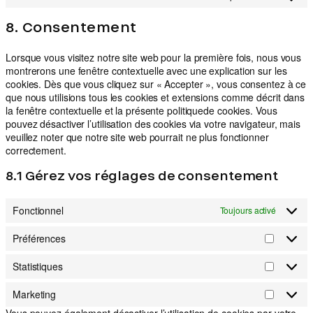
service
Consent
complianz
to
8. Consentement
service
divers
Lorsque vous visitez notre site web pour la première fois, nous vous
montrerons une fenêtre contextuelle avec une explication sur les
cookies. Dès que vous cliquez sur « Accepter », vous consentez à ce
que nous utilisions tous les cookies et extensions comme décrit dans
la fenêtre contextuelle et la présente politiquede cookies. Vous
pouvez désactiver l’utilisation des cookies via votre navigateur, mais
veuillez noter que notre site web pourrait ne plus fonctionner
correctement.
8.1 Gérez vos réglages de consentement
Fonctionnel
Toujours activé
Préférences
Préfére
Statistiques
Statistiq
Marketing
Marketi
Vous pouvez également désactiver l’utilisation de cookies par votre