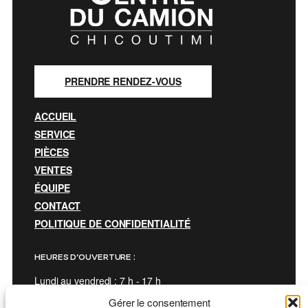
PRENDRE RENDEZ-VOUS
ACCUEIL
SERVICE
PIÈCES
VENTES
ÉQUIPE
CONTACT
POLITIQUE DE CONFIDENTIALITÉ
HEURES D’OUVERTURE :
Lundi au vendredi : 7 h - 17 h
Les jours fériés et fins de semaines : FERMÉ
Gérer le consentement